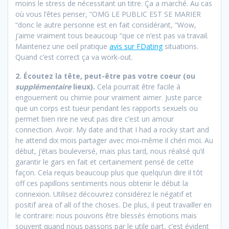
moins le stress de nécessitant un titre. Ça a marché. Au cas
où vous l’êtes penser, “OMG LE PUBLIC EST SE MARIER
“donc le autre personne est en fait considérant, “Wow,
j’aime vraiment tous beaucoup “que ce n’est pas va travail.
Maintenez une oeil pratique
avis sur FDating
situations.
Quand c’est correct ça va work-out.
2. Écoutez la tête, peut-être pas votre coeur (ou
supplémentaire
lieux).
Cela pourrait être facile à
engouement ou chimie pour vraiment aimer. Juste parce
que un corps est tueur pendant les rapports sexuels ou
permet bien rire ne veut pas dire c’est un amour
connection. Avoir. My date and that I had a rocky start and
he attend dix mois partager avec moi-même il chéri moi. Au
début, j’étais bouleversé, mais plus tard, nous réalisé qu’il
garantir le gars en fait et certainement pensé de cette
façon. Cela requis beaucoup plus que quelqu’un dire il tôt
off ces papillons sentiments nous obtenir le début la
connexion. Utilisez découvrez considérez le négatif et
positif area of all of the choses. De plus, il peut travailler en
le contraire: nous pouvons être blessés émotions mais
souvent quand nous passons par le utile part, c’est évident