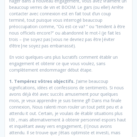
nager dans a nouveau engagement, vous avez vraiment un
beaucoup verres de vin et BOOM. Le gars (ou elle!) Arrête
contacter avec connexion est en fait tout d’un coup
terminé, tout puisque vous interrogé beaucoup
préoccupation comme, “Où est-ce va? ” ou “tendent à être
nous officiels encore?” ou abandonné le mot-l (je fait les
trois – {ne soyez pas|vous ne devriez pas être|éviter
d’être|ne soyez pas embarrassé).
En voici quelques-uns plus lucratifs comment établir un
engagement et obtenir ce que vous voulez, sans
complètement endommager début étape.
1. Tempérez vôtres objectifs.
J’aime beaucoup
significations, idées et confessions de sentiments. Si nous
avons déjà été avec succès amusement pour quelques
mois, je veux apprendre je suis tienne gf! Dans ma finale
connexion, Nous ralenti mon rouler un tout petit peu et a
attendu it out. Certain, je voulais de établir situations plus
tôt , mais alternativement à obtenir personnel espoirs haut
et inquiétant away vers engagement, {I|nous avons
attendu. Il se trouve que j’étais optimiste et investi, mais