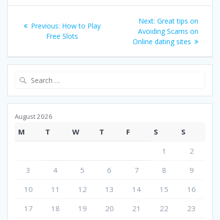
Post
Next
Next:
Great tips on
Previous
Previous:
How to Play
navigation
post:
Avoiding Scams on
post:
Free Slots
Online dating sites
Search
for:
August 2026
M
T
W
T
F
S
S
1
2
3
4
5
6
7
8
9
10
11
12
13
14
15
16
17
18
19
20
21
22
23