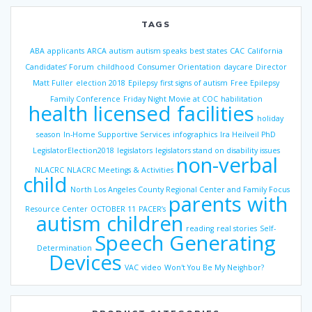
TAGS
ABA
applicants
ARCA
autism
autism speaks
best states
CAC
California
Candidates’ Forum
childhood
Consumer Orientation
daycare
Director
Matt Fuller
election 2018
Epilepsy
first signs of autism
Free Epilepsy
Family Conference
Friday Night Movie at COC
habilitation
health licensed facilities
holiday
season
In-Home Supportive Services
infographics
Ira Heilveil PhD
LegislatorElection2018
legislators
legislators stand on disability issues
non-verbal
NLACRC
NLACRC Meetings & Activities
child
North Los Angeles County Regional Center and Family Focus
parents with
Resource Center
OCTOBER 11
PACER’s
autism children
reading
real stories
Self-
Speech Generating
Determination
Devices
VAC
video
Won't You Be My Neighbor?